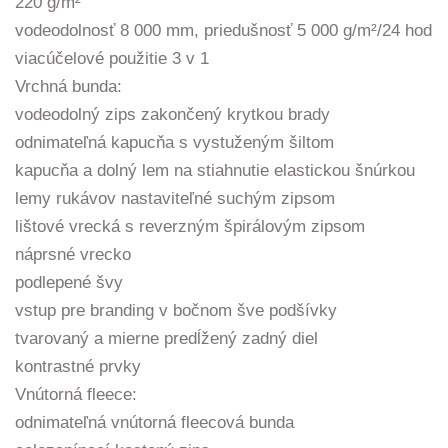
220 g/m²
vodeodolnosť 8 000 mm, priedušnosť 5 000 g/m²/24 hod
viacúčelové použitie 3 v 1
Vrchná bunda:
vodeodolný zips zakončený krytkou brady
odnimateľná kapucňa s vystuženým šiltom
kapucňa a dolný lem na stiahnutie elastickou šnúrkou
lemy rukávov nastaviteľné suchým zipsom
lištové vrecká s reverzným špirálovým zipsom
náprsné vrecko
podlepené švy
vstup pre branding v bočnom šve podšívky
tvarovaný a mierne predĺžený zadný diel
kontrastné prvky
Vnútorná fleece:
odnimateľná vnútorná fleecová bunda