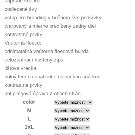
náprsné vrecko
podlepené švy
vstup pre branding v bočnom šve podšívky
tvarovaný a mierne predĺžený zadný diel
kontrastné prvky
Vnútorná fleece:
odnimateľná vnútorná fleecová bunda
celozapínací kostený zips
lištové vrecká
dolný lem na stiahnutie elastickou šnúrkou
kontrastné prvky
antipilngová úprava z oboch strán
color
M
L
3XL