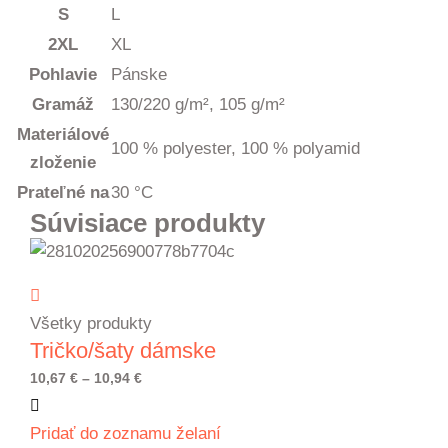
S
L
2XL
XL
Pohlavie
Pánske
Gramáž
130/220 g/m², 105 g/m²
Materiálové
100 % polyester, 100 % polyamid
zloženie
Prateľné na
30 °C
Súvisiace produkty
Všetky produkty
Tričko/šaty dámske
Price
10,67
€
–
10,94
€
range:
Pridať do zoznamu želaní
10,67 €