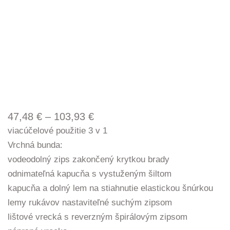
Price
47,48
€
–
103,93
€
range:
viacúčelové použitie 3 v 1
47,48 €
Vrchná bunda:
through
vodeodolný zips zakončený krytkou brady
103,93 €
odnimateľná kapucňa s vystuženým šiltom
kapucňa a dolný lem na stiahnutie elastickou šnúrkou
lemy rukávov nastaviteľné suchým zipsom
lištové vrecká s reverzným špirálovým zipsom