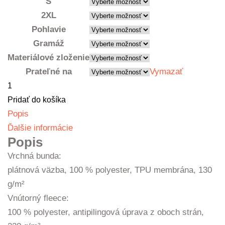
S
2XL
Pohlavie
Gramáž
Materiálové zloženie
Prateľné na
Vymazať
množstvo
Bunda
Pridať do košíka
pánska
Popis
Ďalšie informácie
Popis
Vrchná bunda:
plátnová väzba, 100 % polyester, TPU membrána, 130
g/m²
Vnútorný fleece:
100 % polyester, antipilingová úprava z oboch strán,