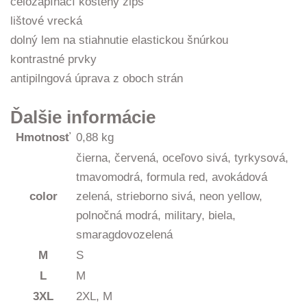
celozapínací kostený zips
lištové vrecká
dolný lem na stiahnutie elastickou šnúrkou
kontrastné prvky
antipilngová úprava z oboch strán
Ďalšie informácie
Hmotnosť
0,88 kg
čierna, červená, oceľovo sivá, tyrkysová,
tmavomodrá, formula red, avokádová
color
zelená, strieborno sivá, neon yellow,
polnočná modrá, military, biela,
smaragdovozelená
M
S
L
M
3XL
2XL, M