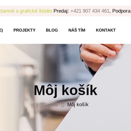
lamné a grafické štúdio
Predaj:
+421 907 434 461
, Podpora
E)
PROJEKTY
BLOG
NÁŠ TÍM
KONTAKT
Môj košík
Domov
Môj košík