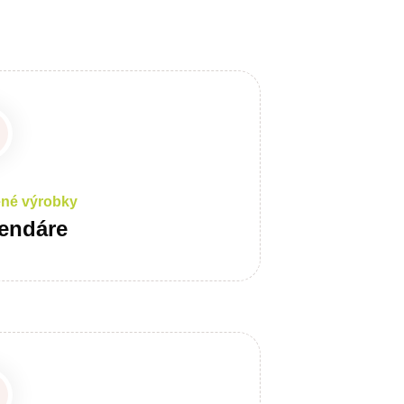
ené výrobky
endáre