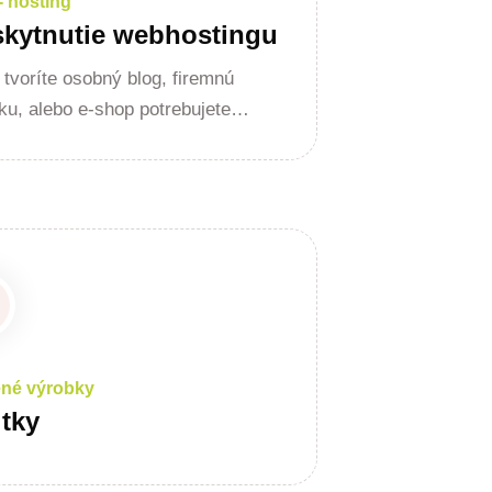
- hosting
kytnutie webhostingu
 tvoríte osobný blog, firemnú
ku, alebo e-shop potrebujete…
ené výrobky
itky