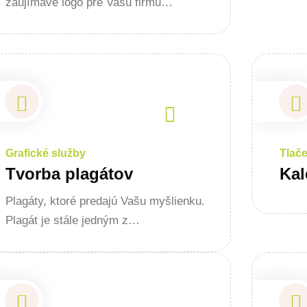
zaujímavé logo pre Vašu firmu…
Grafické služby
Tlač
Tvorba plagátov
Kal
Plagáty, ktoré predajú Vašu myšlienku.
Plagát je stále jedným z…