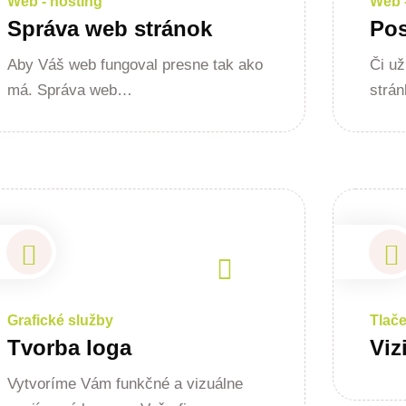
Web - hosting
Web 
Správa web stránok
Pos
Aby Váš web fungoval presne tak ako
Či už
má. Správa web…
strán
Grafické služby
Tlač
Tvorba loga
Viz
Vytvoríme Vám funkčné a vizuálne