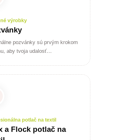
ené výrobky
zvánky
inálne pozvánky sú prvým krokom
u, aby tvoja udalosť…
sionálna potlač na textil
x a Flock potlač na
il