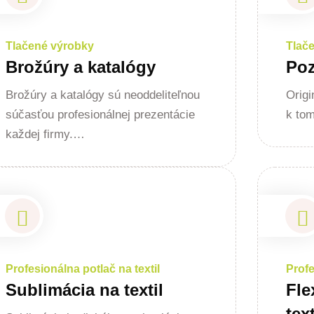
Tlačené výrobky
Tlač
Brožúry a katalógy
Po
Brožúry a katalógy sú neoddeliteľnou
Orig
súčasťou profesionálnej prezentácie
k tom
každej firmy.…
Profesionálna potlač na textil
Profe
Sublimácia na textil
Fle
text