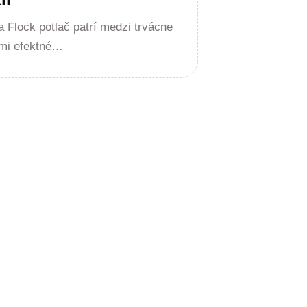
a Flock potlač patrí medzi trvácne
ľmi efektné…