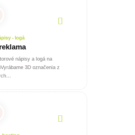
pisy - logá
reklama
torové nápisy a logá na
uVyrábame 3D označenia z
ych…