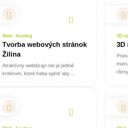
Web - hosting
3D ná
Tvorba webových stránok
3D 
Žilina
Pries
mier
Atraktívny webdizajn nie je jediné
rôzn
kritérium, ktoré treba splniť aby…