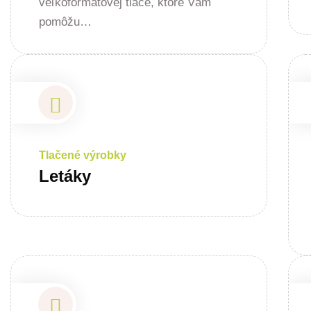
veľkoformátovej tlače, ktoré Vám
pomôžu…
Tlačené výrobky
Letáky