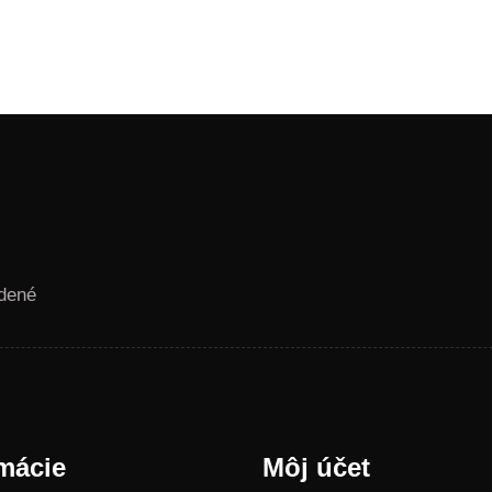
dené
mácie
Môj účet