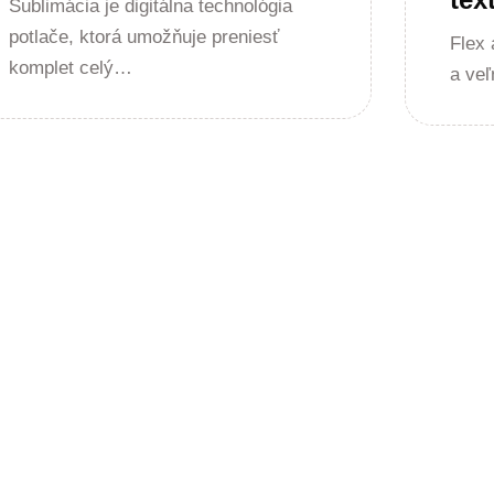
Sublimácia je digitálna technológia
potlače, ktorá umožňuje preniesť
Flex 
komplet celý…
a ve