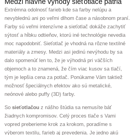
Medzi hlavné výhody sieťotlače patria
Extrémna odolnosť farieb kde sa farby nelúpu a
nevyblednú ani po veľmi dlhom čase a násobnom praní.
Farby sú veľmi intenzívne a sieťotlač dokáže zachytiť
sýtosť a hĺbku odtieňov, ktorú iné technológie nevedia
moc napodobniť. Sieťotlač je vhodná na rôzne textilné
materiály a zmesy. Medzi asi jedinú nevýhodu by sa
dalo spomenúť len to, že je výhodná pri väčších
objemoch a to znamená, že čím viac kusov sa tlačí,
tým je lepšia cena za potlač. Ponúkame Vám taktiež
možnosť špeciálnych efektov ako sú metalické,
neónové alebo puffy (3D) farby.
So
sieťotlačou
z nášho štúdia sa nemusíte báť
žiadnych kompromisov. Celý proces tlače s Vami
vopred preberieme krok za krokom, poradíme s
výberom textilu, farieb aj prevedenia. Je jedno akú