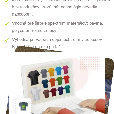
hĺbku odtieňov, ktorú iné technológie nevedia
napodobniť
Vhodná pre široké spektrum materiálov: bavlna,
polyester, rôzne zmesy
Výhodná pri väčších objemoch: čím viac kusov
tým nižšia cena za potlač