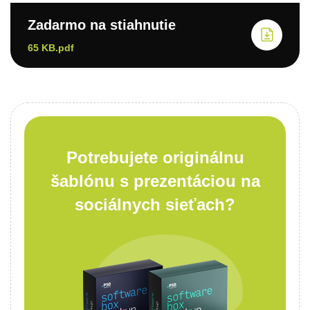
Zadarmo na stiahnutie
65 KB.pdf
Potrebujete originálnu
šablónu s prezentáciou na
sociálnych sieťach?