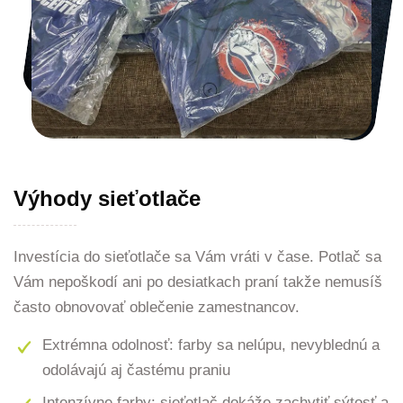
Výhody sieťotlače
Investícia do sieťotlače sa Vám vráti v čase. Potlač sa
Vám nepoškodí ani po desiatkach praní takže nemusíš
často obnovovať oblečenie zamestnancov.
Extrémna odolnosť: farby sa nelúpu, nevyblednú a
odolávajú aj častému praniu
Intenzívne farby: sieťotlač dokáže zachytiť sýtosť a