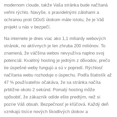
modernom cloude, takže Vaša stránka bude načítaná
veľmi rýchlo. Navyše, s pravidelnými zálohami a
ochranou proti DDoS útokom máte istotu, že je Váš
projekt u nás v bezpečí.
Na internete je dnes viac ako 1,1 miliardy webových
stránok, no aktívnych je len zhruba 200 miliónov. To
znamená, že väčšina webov nevyužíva naplno svoj
potenciál. Kvalitný hosting je jedným z dôvodov, prečo
tie úspešné weby fungujú a sú v popredí. Rýchlosť
načítania webu rozhoduje o úspechu. Podľa štatistík až
47 % používateľov očakáva, že sa stránka načíta
prbližne okolo 2 sekúnd. Pomalý hosting môže
spôsobiť, že zákazník odíde ešte predtým, než si
pozrie Váš obsah. Bezpečnosť je kľúčová. Každý deň
vznikajú tisíce nových škodlivých útokov a