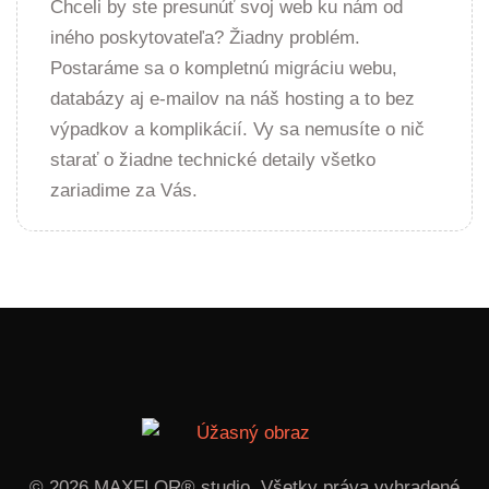
Chceli by ste presunúť svoj web ku nám od
iného poskytovateľa? Žiadny problém.
Postaráme sa o kompletnú migráciu webu,
databázy aj e-mailov na náš hosting a to bez
výpadkov a komplikácií. Vy sa nemusíte o nič
starať o žiadne technické detaily všetko
zariadime za Vás.
© 2026 MAXFLOR® studio. Všetky práva vyhradené