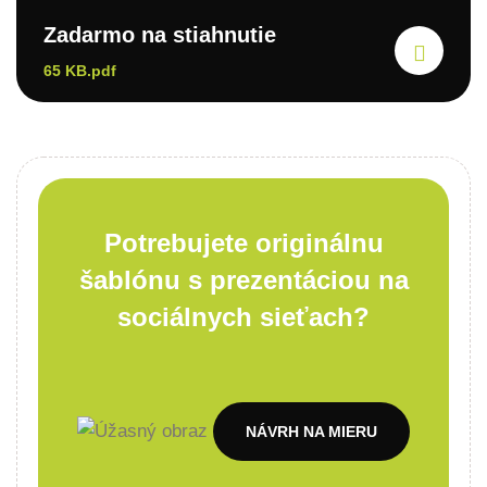
Zadarmo na stiahnutie
65 KB.pdf
Potrebujete originálnu
šablónu s prezentáciou na
sociálnych sieťach?
NÁVRH NA MIERU