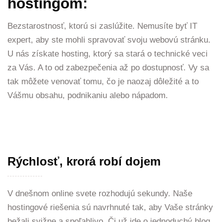
hostingom:
Bezstarostnosť, ktorú si zaslúžite. Nemusíte byť IT
expert, aby ste mohli spravovať svoju webovú stránku.
U nás získate hosting, ktorý sa stará o technické veci
za Vás. A to od zabezpečenia až po dostupnosť. Vy sa
tak môžete venovať tomu, čo je naozaj dôležité a to
Vášmu obsahu, podnikaniu alebo nápadom.
Rýchlosť, krorá robí dojem
V dnešnom online svete rozhodujú sekundy. Naše
hostingové riešenia sú navrhnuté tak, aby Vaše stránky
bežali svižne a spoľahlivo. Či už ide o jednoduchý blog,