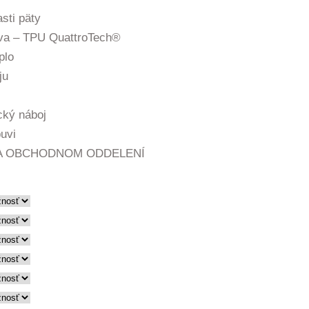
sti päty
va – TPU QuattroTech®
plo
ju
cký náboj
uvi
NA OBCHODNOM ODDELENÍ