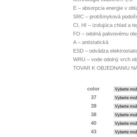
E – absorpcia energie v obla
SRC – protišmyková podoš
CI, HI – izolujúca chlad a te
FO – odolná palivovému ole
A – antistatická
ESD – odvádza elektrostati
WRU – vode odolný vrch ob
TOVAR K OBJEDNANIU 
color
37
39
38
40
43