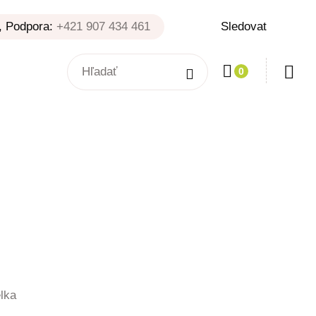
, Podpora:
+421 907 434 461
Sledovat
0
rice
range:
5,82 €
through
elka
34,98 €