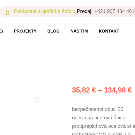
Reklamné a grafické štúdio
Predaj:
+421 907 434 461
E)
PROJEKTY
BLOG
NÁŠ TÍM
KONTAKT
P
35,82
€
–
134,98
€
3
bezpečnostná obuv S3
ochranná oceľová špica
protiprepichová ocelová sti
1
technológia Walkline® 2.0