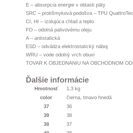
E – absorpcia energie v oblasti päty
SRC – protišmyková podošva – TPU QuattroTe
CI, HI – izolujúca chlad a teplo
FO – odolná palivovému oleju
A – antistatická
ESD – odvádza elektrostatický náboj
WRU – vode odolný vrch obuvi
TOVAR K OBJEDNANIU NA OBCHODNOM OD
Ďalšie informácie
Hmotnosť
1,3 kg
color
čierna, tmavo hnedá
37
36
39
38
38
37