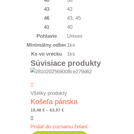
40
38
43
42
46
43, 45
41
40
Pohlavie
Unisex
Minimálny odber
1ks
Ks vo vrecku
1ks
Súvisiace produkty
Všetky produkty
Košeľa pánska
Price
19,48
€
–
63,97
€
range:
Pridať do zoznamu želaní
19,48 €