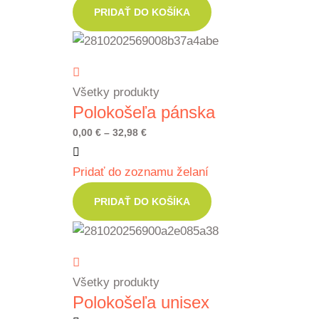
through
PRIDAŤ DO KOŠÍKA
63,97 €
Všetky produkty
Polokošeľa pánska
Price
0,00
€
–
32,98
€
range:
Pridať do zoznamu želaní
0,00 €
through
PRIDAŤ DO KOŠÍKA
32,98 €
Všetky produkty
Polokošeľa unisex