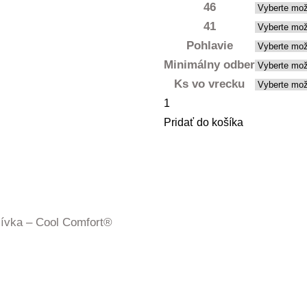
46
41
Pohlavie
Minimálny odber
Ks vo vrecku
množstvo
Členkové
Pridať do košíka
unisex
šívka – Cool Comfort®