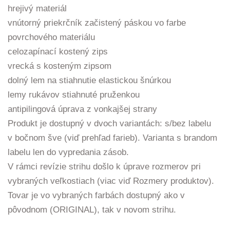
hrejivý materiál
vnútorný priekrčník začistený páskou vo farbe
povrchového materiálu
celozapínací kostený zips
vrecká s kosteným zipsom
dolný lem na stiahnutie elastickou šnúrkou
lemy rukávov stiahnuté pruženkou
antipilingová úprava z vonkajšej strany
Produkt je dostupný v dvoch variantách: s/bez labelu
v bočnom šve (viď prehľad farieb). Varianta s brandom
labelu len do vypredania zásob.
V rámci revízie strihu došlo k úprave rozmerov pri
vybraných veľkostiach (viac viď Rozmery produktov).
Tovar je vo vybraných farbách dostupný ako v
pôvodnom (ORIGINAL), tak v novom strihu.