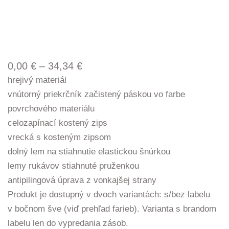
Price
0,00
€
–
34,34
€
range:
hrejivý materiál
0,00 €
vnútorný priekrčník začistený páskou vo farbe
through
povrchového materiálu
34,34 €
celozapínací kostený zips
vrecká s kosteným zipsom
dolný lem na stiahnutie elastickou šnúrkou
lemy rukávov stiahnuté pruženkou
antipilingová úprava z vonkajšej strany
Produkt je dostupný v dvoch variantách: s/bez labelu
v bočnom šve (viď prehľad farieb). Varianta s brandom
labelu len do vypredania zásob.