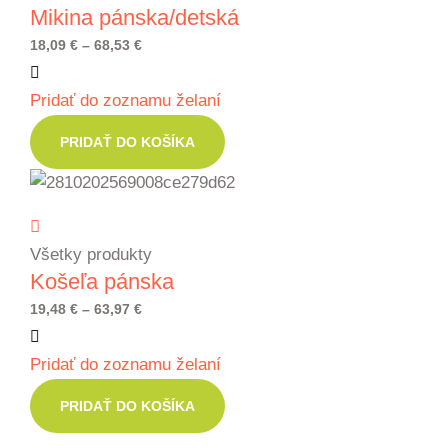
Mikina pánska/detská
Price
18,09
€
–
68,53
€
range:
Pridať do zoznamu želaní
18,09 €
through
PRIDAŤ DO KOŠÍKA
68,53 €
Všetky produkty
Košeľa pánska
Price
19,48
€
–
63,97
€
range:
Pridať do zoznamu želaní
19,48 €
through
PRIDAŤ DO KOŠÍKA
63,97 €