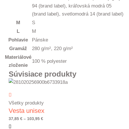
94 (brand label), kráľovská modrá 05
(brand label), svetlomodrá 14 (brand label)
M
S
L
M
Pohlavie
Pánske
Gramáž
280 g/m², 220 g/m²
Materiálové
100 % polyester
zloženie
Súvisiace produkty
Všetky produkty
Vesta unisex
Price
37,85
€
–
103,95
€
range: