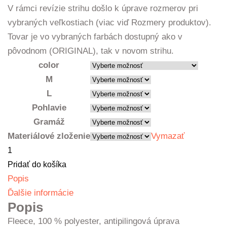
V rámci revízie strihu došlo k úprave rozmerov pri
vybraných veľkostiach (viac viď Rozmery produktov).
Tovar je vo vybraných farbách dostupný ako v
pôvodnom (ORIGINAL), tak v novom strihu.
color
M
L
Pohlavie
Gramáž
Materiálové zloženie
Vymazať
množstvo
Fleece
Pridať do košíka
pánsky
Popis
Ďalšie informácie
Popis
Fleece, 100 % polyester, antipilingová úprava