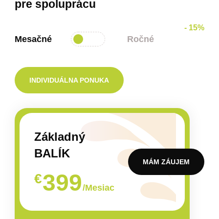
pre spoluprácu
- 15%
Mesačné
Ročné
INDIVIDUÁLNA PONUKA
Základný
BALÍK
MÁM ZÁUJEM
399
€
/Mesiac