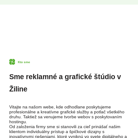
Kto sme
Sme reklamné a grafické štúdio v
Žiline
Vitajte na našom webe, kde odhodlane poskytujeme
profesionálne a kreatívne grafické služby a potlač všetkého
druhu. Taktiež sa venujeme tvorbe webov s poskytovaním
hostingu.
Od založenia firmy sme si stanovili za cieľ prinášať našim
klientom individuálny prístup a špičkové dizajny s
inovatívnymi riešeniami, ktoré vyniknú vo svete digitálneho a