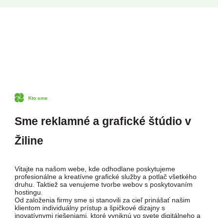
Kto sme
Sme reklamné a grafické štúdio v
Žiline
Vitajte na našom webe, kde odhodlane poskytujeme
profesionálne a kreatívne grafické služby a potlač všetkého
druhu. Taktiež sa venujeme tvorbe webov s poskytovaním
hostingu.
Od založenia firmy sme si stanovili za cieľ prinášať našim
klientom individuálny prístup a špičkové dizajny s
inovatívnymi riešeniami, ktoré vyniknú vo svete digitálneho a