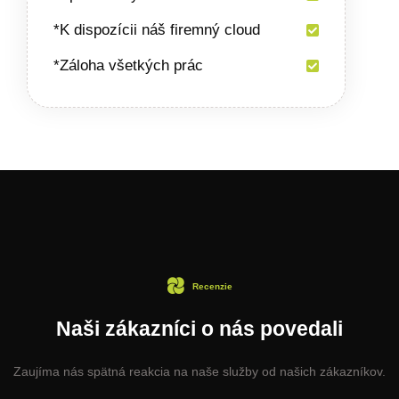
*K dispozícii náš firemný cloud
*Záloha všetkých prác
Recenzie
Naši zákazníci o nás povedali
Zaujíma nás spätná reakcia na naše služby od našich zákazníkov.