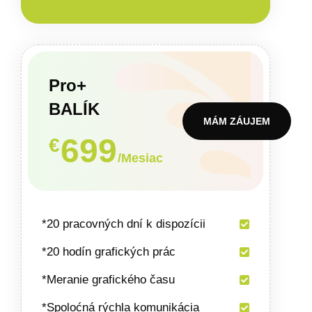
Pro+
BALÍK
MÁM ZÁUJEM
699
€
/Mesiac
*20 pracovných dní k dispozícii
*20 hodín grafických prác
*Meranie grafického času
*Spoloćná rýchla komunikácia