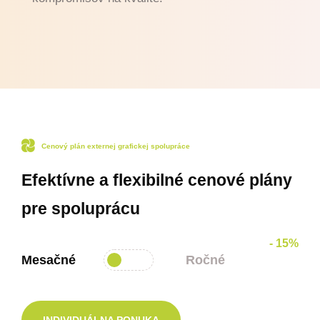
Cenový plán externej grafickej spolupráce
Efektívne a flexibilné cenové plány
pre spoluprácu
- 15%
Mesačné
Ročné