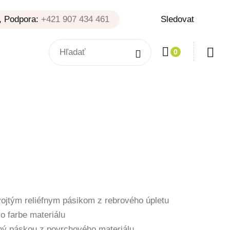
, Podpora:
+421 907 434 461
Sledovat
0
ce
ge:
2 €
vojtým reliéfnym pásikom z rebrového úpletu
rough
o farbe materiálu
45 €
ený páskou z povrchového materiálu