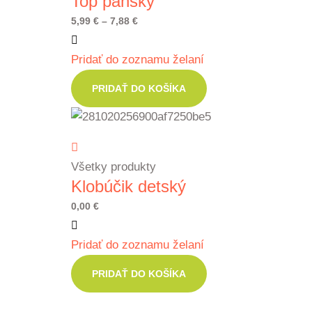
Top pánsky
Price
5,99
€
–
7,88
€
range:
Pridať do zoznamu želaní
5,99 €
through
PRIDAŤ DO KOŠÍKA
7,88 €
Všetky produkty
Klobúčik detský
0,00
€
Pridať do zoznamu želaní
PRIDAŤ DO KOŠÍKA