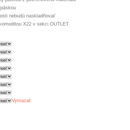
 páskou
nosti nebudú naskladňovať
d komoditou X22 v sekci OUTLET
Vymazať