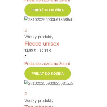
Pridať do zoznamu želaní
PRIDAŤ DO KOŠÍKA
Všetky produkty
Fleece unisex
Price
32,85
€
–
35,19
€
range:
Pridať do zoznamu želaní
32,85 €
through
PRIDAŤ DO KOŠÍKA
35,19 €
Všetky produkty