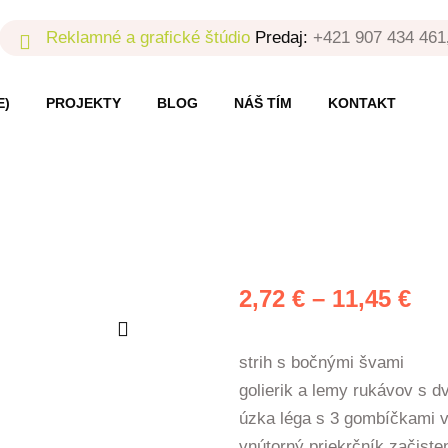
Reklamné a grafické štúdio
Predaj:
+421 907 434 461
E)
PROJEKTY
BLOG
NÁŠ TÍM
KONTAKT
Pri
2,72
€
–
11,45
€
ran
2,7
strih s bočnými švami
golierik a lemy rukávov s d
th
úzka léga s 3 gombíčkami v
11,
vnútorný priekrčník začist