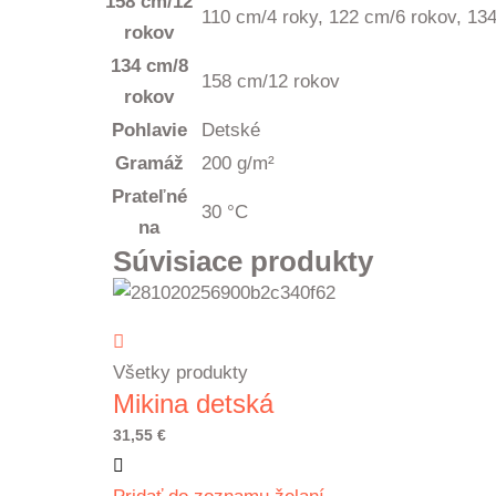
158 cm/12
110 cm/4 roky, 122 cm/6 rokov, 13
rokov
134 cm/8
158 cm/12 rokov
rokov
Pohlavie
Detské
Gramáž
200 g/m²
Prateľné
30 °C
na
Súvisiace produkty
Všetky produkty
Mikina detská
31,55
€