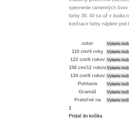
spevnenie ramenných švov
farby 39, 40 sa už v budúc
končiace farby nájdete po
color
110 cm/4 roky
122 cm/6 rokov
158 cm/12 rokov
134 cm/8 rokov
Pohlavie
Gramáž
Prateľné na
množstvo
Polokošeľa
Pridať do košíka
detská