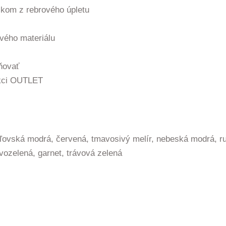
sikom z rebrového úpletu
vého materiálu
ňovať
ekci OUTLET
ráľovská modrá, červená, tmavosivý melír, nebeská modrá, ru
vozelená, garnet, trávová zelená