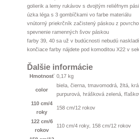
golierik a lemy rukávov s dvojtým reliéfnym pá
úzka léga s 3 gombíčkami vo farbe materiálu
vnútorný priekrčník začistený páskou z povrcho
spevnenie ramenných švov páskou
farby 39, 40 sa už v budúcnosti nebudú nasklad
končiace farby nájdete pod komoditou X22 v s
Ďalšie informácie
Hmotnosť
0,17 kg
biela, čierna, tmavomodrá, žltá, k
color
purpurová, hrášková zelená, fľaško
110 cm/4
158 cm/12 rokov
roky
122 cm/6
110 cm/4 roky, 158 cm/12 rokov
rokov