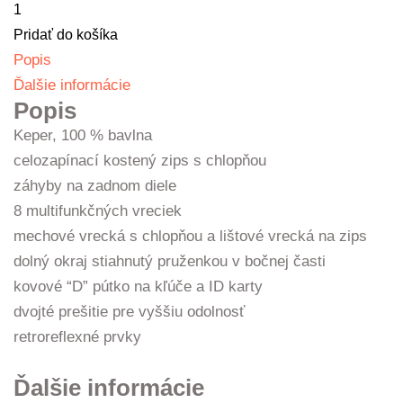
množstvo
Pracovná
Pridať do košíka
vesta
Popis
pánska
Ďalšie informácie
Popis
Keper, 100 % bavlna
celozapínací kostený zips s chlopňou
záhyby na zadnom diele
8 multifunkčných vreciek
mechové vrecká s chlopňou a lištové vrecká na zips
dolný okraj stiahnutý pruženkou v bočnej časti
kovové “D” pútko na kľúče a ID karty
dvojté prešitie pre vyššiu odolnosť
retroreflexné prvky
Ďalšie informácie