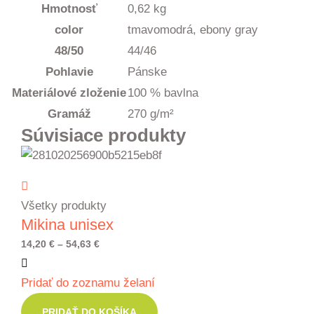
Hmotnosť
0,62 kg
color
tmavomodrá, ebony gray
48/50
44/46
Pohlavie
Pánske
Materiálové zloženie
100 % bavlna
Gramáž
270 g/m²
Súvisiace produkty
Všetky produkty
Mikina unisex
Price
14,20
€
–
54,63
€
range:
Pridať do zoznamu želaní
14,20 €
through
PRIDAŤ DO KOŠÍKA