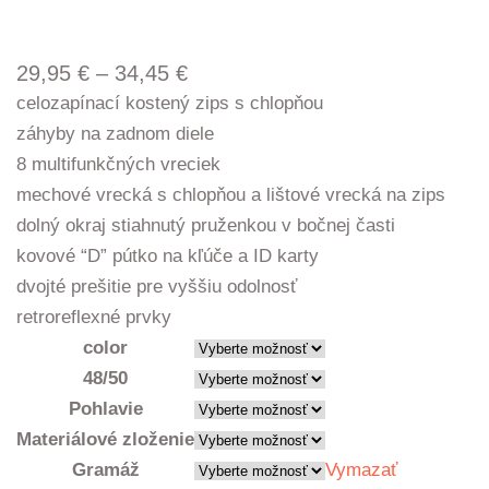
Price
29,95
€
–
34,45
€
range:
celozapínací kostený zips s chlopňou
29,95 €
záhyby na zadnom diele
through
8 multifunkčných vreciek
34,45 €
mechové vrecká s chlopňou a lištové vrecká na zips
dolný okraj stiahnutý pruženkou v bočnej časti
kovové “D” pútko na kľúče a ID karty
dvojté prešitie pre vyššiu odolnosť
retroreflexné prvky
color
48/50
Pohlavie
Materiálové zloženie
Gramáž
Vymazať