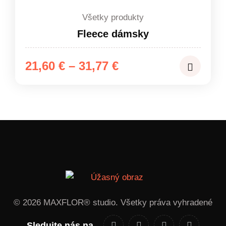
6,98 €
Všetky produkty
Fleece dámsky
Price
21,60
€
–
31,77
€
range:
21,60 €
through
31,77 €
© 2026 MAXFLOR® studio. Všetky práva vyhradené
Sledujte nás na