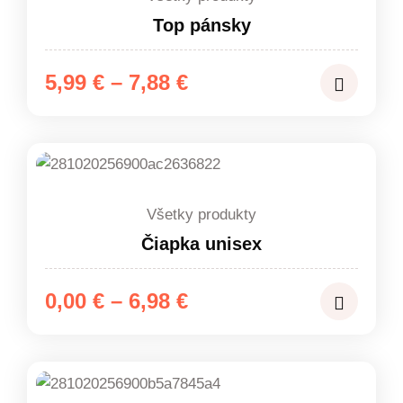
Top pánsky
Price
5,99
€
–
7,88
€
range:
5,99 €
through
7,88 €
Všetky produkty
Čiapka unisex
Price
0,00
€
–
6,98
€
range:
0,00 €
through