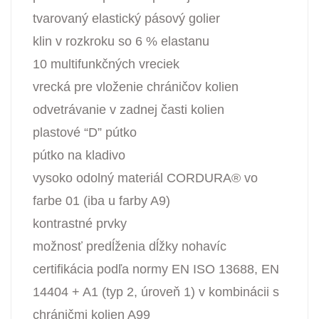
tvarovaný elastický pásový golier
klin v rozkroku so 6 % elastanu
10 multifunkčných vreciek
vrecká pre vloženie chráničov kolien
odvetrávanie v zadnej časti kolien
plastové “D” pútko
pútko na kladivo
vysoko odolný materiál CORDURA® vo
farbe 01 (iba u farby A9)
kontrastné prvky
možnosť predĺženia dĺžky nohavíc
certifikácia podľa normy EN ISO 13688, EN
14404 + A1 (typ 2, úroveň 1) v kombinácii s
chráničmi kolien A99