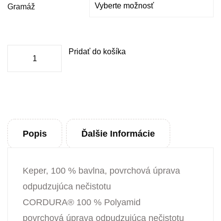
Gramáž
množstvo
Pridať do košíka
Pracovné
džínsy
pánske
Popis
Ďalšie Informácie
Keper, 100 % bavlna, povrchová úprava
odpudzujúca nečistotu
CORDURA® 100 % Polyamid
povrchová úprava odpudzujúca nečistotu