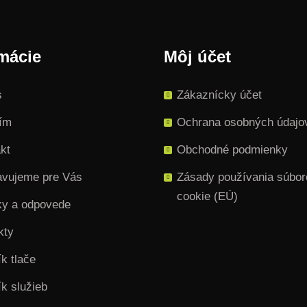
mácie
Môj účet
s
Zákaznícky účet
tím
Ochrana osobných údajo
kt
Obchodné podmienky
avujeme pre Vás
Zásady používania súbor
cookie (EÚ)
ky a odpovede
kty
k tlače
k služieb