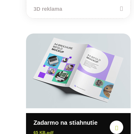
3D reklama
Zadarmo na stiahnutie
65 KB.pdf