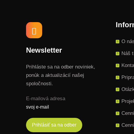
Infor
O ná
Newsletter
Náš 
Konta
Prihláste sa na odber noviniek,
ponúk a aktualizácií našej
Pripr
spoločnosti.
Otáz
E-mailová adresa
Proje
Cenní
Cenní