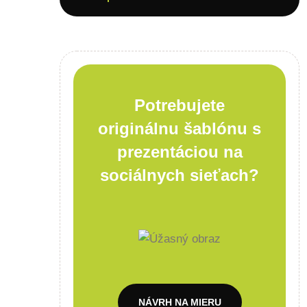
Potrebujete
originálnu šablónu s
prezentáciou na
sociálnych sieťach?
NÁVRH NA MIERU