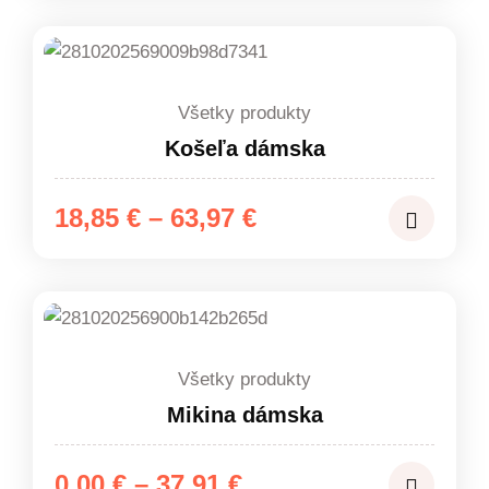
0,00 €
through
28,82 €
Všetky produkty
Košeľa dámska
Price
18,85
€
–
63,97
€
range:
18,85 €
through
63,97 €
Všetky produkty
Mikina dámska
Price
0,00
€
–
37,91
€