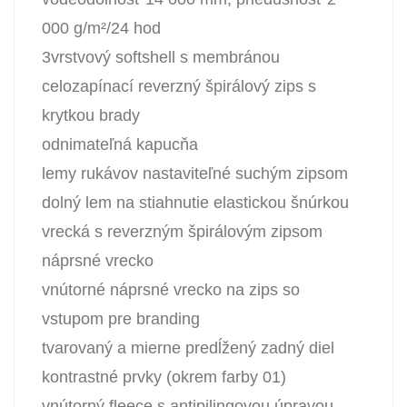
000 g/m²/24 hod
3vrstvový softshell s membránou
celozapínací reverzný špirálový zips s
krytkou brady
odnimateľná kapucňa
lemy rukávov nastaviteľné suchým zipsom
dolný lem na stiahnutie elastickou šnúrkou
vrecká s reverzným špirálovým zipsom
náprsné vrecko
vnútorné náprsné vrecko na zips so
vstupom pre branding
tvarovaný a mierne predĺžený zadný diel
kontrastné prvky (okrem farby 01)
vnútorný fleece s antipilingovou úpravou