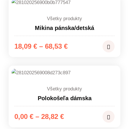
Všetky produkty
Mikina pánska/detská
Price
18,09
€
–
68,53
€
range:
18,09 €
through
68,53 €
Všetky produkty
Polokošeľa dámska
Price
0,00
€
–
28,82
€
range: