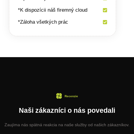
*K dispozícii náš firemný cloud
*Záloha všetkých prác
Recenzie
Naši zákazníci o nás povedali
Zaujíma nás spätná reakcia na naše služby od našich zákazníkov.