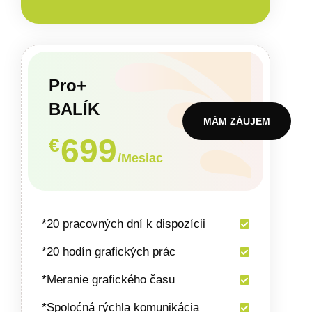
Pro+
BALÍK
MÁM ZÁUJEM
699
€
/Mesiac
*20 pracovných dní k dispozícii
*20 hodín grafických prác
*Meranie grafického času
*Spoloćná rýchla komunikácia