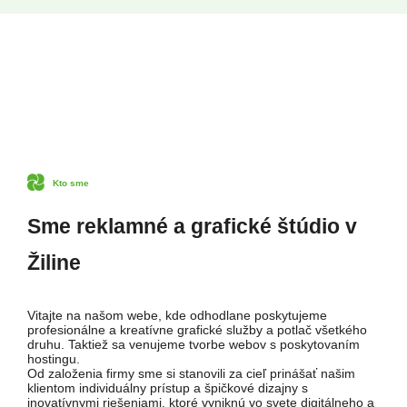
Kto sme
Sme reklamné a grafické štúdio v
Žiline
Vitajte na našom webe, kde odhodlane poskytujeme
profesionálne a kreatívne grafické služby a potlač všetkého
druhu. Taktiež sa venujeme tvorbe webov s poskytovaním
hostingu.
Od založenia firmy sme si stanovili za cieľ prinášať našim
klientom individuálny prístup a špičkové dizajny s
inovatívnymi riešeniami, ktoré vyniknú vo svete digitálneho a