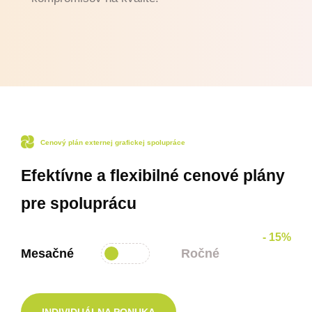
Cenový plán externej grafickej spolupráce
Efektívne a flexibilné cenové plány
pre spoluprácu
- 15%
Mesačné
Ročné