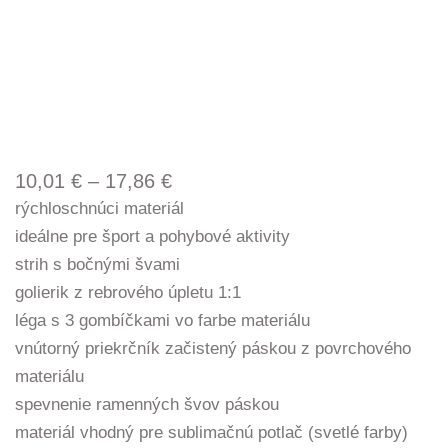
Price
10,01
€
–
17,86
€
range:
rýchloschnúci materiál
10,01 €
ideálne pre šport a pohybové aktivity
through
strih s bočnými švami
17,86 €
golierik z rebrového úpletu 1:1
léga s 3 gombíčkami vo farbe materiálu
vnútorný priekrčník začistený páskou z povrchového
materiálu
spevnenie ramenných švov páskou
materiál vhodný pre sublimačnú potlač (svetlé farby)