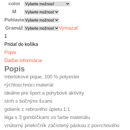
color
M
Pohlavie
Gramáž
Vymazať
množstvo
Polokošeľa
Pridať do košíka
unisex
Popis
Ďalšie informácie
Popis
Interlokové pique, 100 % polyester
rýchloschnúci materiál
ideálne pre šport a pohybové aktivity
strih s bočnými švami
golierik z rebrového úpletu 1:1
léga s 3 gombíčkami vo farbe materiálu
vnútorný priekrčník začistený páskou z povrchového