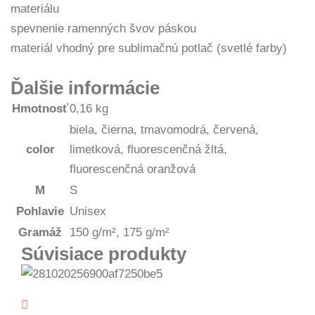
materiálu
spevnenie ramenných švov páskou
materiál vhodný pre sublimačnú potlač (svetlé farby)
Ďalšie informácie
Hmotnosť
0,16 kg
biela, čierna, tmavomodrá, červená,
color
limetková, fluorescenčná žltá,
fluorescenčná oranžová
M
S
Pohlavie
Unisex
Gramáž
150 g/m², 175 g/m²
Súvisiace produkty