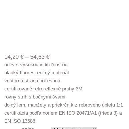
Price
14,20
€
–
54,63
€
range:
odev s vysokou viditeľnosťou
14,20 €
hladký fluorescenčný materiál
through
vnútorná strana počesaná
54,63 €
certifikované retroreflexné pruhy 3M
rovný strih s bočnými švami
dolný lem, manžety a priekrčník z rebrového úpletu 1:1
certifikácia podľa noriem EN ISO 20471/A1 (trieda 3) a
EN ISO 13688