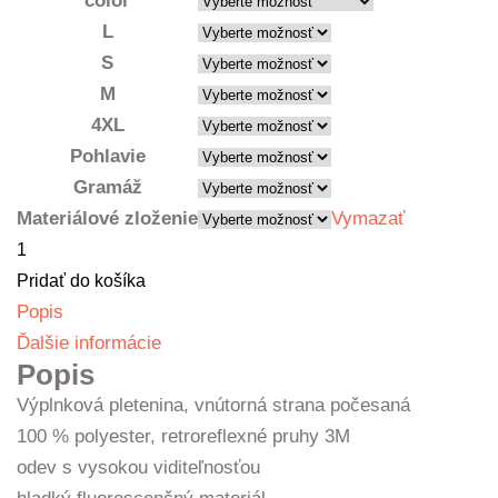
color
L
S
M
4XL
Pohlavie
Gramáž
Materiálové zloženie
Vymazať
množstvo
Mikina
Pridať do košíka
unisex
Popis
Ďalšie informácie
Popis
Výplnková pletenina, vnútorná strana počesaná
100 % polyester, retroreflexné pruhy 3M
odev s vysokou viditeľnosťou