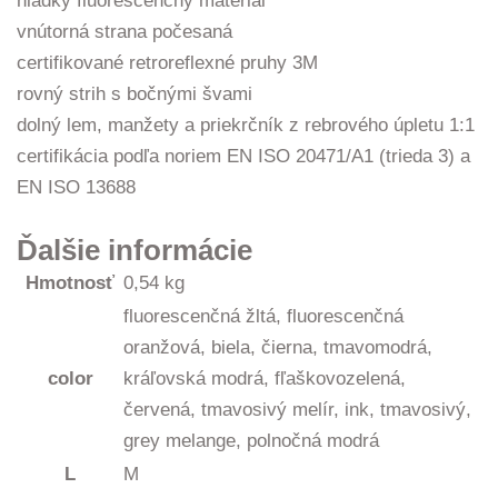
hladký fluorescenčný materiál
vnútorná strana počesaná
certifikované retroreflexné pruhy 3M
rovný strih s bočnými švami
dolný lem, manžety a priekrčník z rebrového úpletu 1:1
certifikácia podľa noriem EN ISO 20471/A1 (trieda 3) a
EN ISO 13688
Ďalšie informácie
Hmotnosť
0,54 kg
fluorescenčná žltá, fluorescenčná
oranžová, biela, čierna, tmavomodrá,
color
kráľovská modrá, fľaškovozelená,
červená, tmavosivý melír, ink, tmavosivý,
grey melange, polnočná modrá
L
M