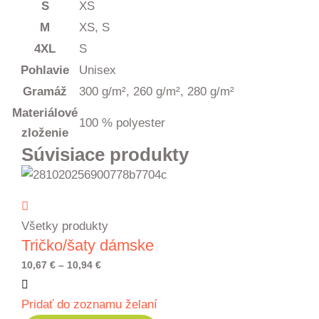
S
XS
M
XS, S
4XL
S
Pohlavie
Unisex
Gramáž
300 g/m², 260 g/m², 280 g/m²
Materiálové
100 % polyester
zloženie
Súvisiace produkty
Všetky produkty
Tričko/šaty dámske
Price
10,67
€
–
10,94
€
range:
Pridať do zoznamu želaní
10,67 €