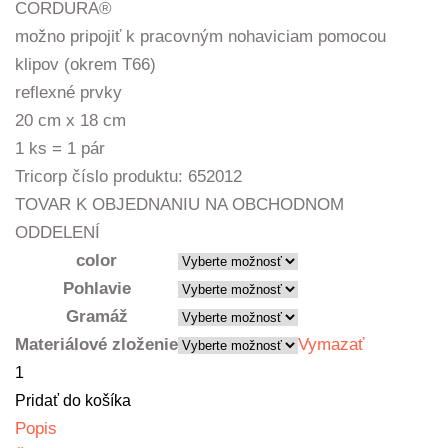
CORDURA®
možno pripojiť k pracovným nohaviciam pomocou
klipov (okrem T66)
reflexné prvky
20 cm x 18 cm
1 ks = 1 pár
Tricorp číslo produktu: 652012
TOVAR K OBJEDNANIU NA OBCHODNOM
ODDELENÍ
color
Pohlavie
Gramáž
Materiálové zloženie
Vymazať
množstvo
Produkt
Pridať do košíka
Popis