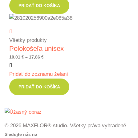
through
PRIDAŤ DO KOŠÍKA
63,97 €
Všetky produkty
Polokošeľa unisex
Price
10,01
€
–
17,86
€
range:
Pridať do zoznamu želaní
10,01 €
through
PRIDAŤ DO KOŠÍKA
17,86 €
© 2026 MAXFLOR® studio. Všetky práva vyhradené
Sledujte nás na