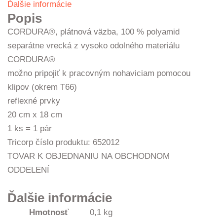
Ďalšie informácie
Popis
CORDURA®, plátnová väzba, 100 % polyamid
separátne vrecká z vysoko odolného materiálu
CORDURA®
možno pripojiť k pracovným nohaviciam pomocou
klipov (okrem T66)
reflexné prvky
20 cm x 18 cm
1 ks = 1 pár
Tricorp číslo produktu: 652012
TOVAR K OBJEDNANIU NA OBCHODNOM
ODDELENÍ
Ďalšie informácie
Hmotnosť
0,1 kg