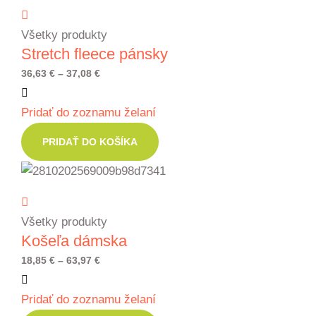
Všetky produkty
Stretch fleece pánsky
Price
36,63
€
–
37,08
€
range:
Pridať do zoznamu želaní
36,63 €
through
PRIDAŤ DO KOŠÍKA
37,08 €
Všetky produkty
Košeľa dámska
Price
18,85
€
–
63,97
€
range:
Pridať do zoznamu želaní
18,85 €