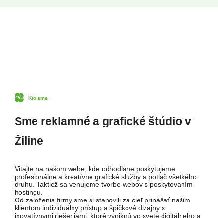
Kto sme
Sme reklamné a grafické štúdio v
Žiline
Vitajte na našom webe, kde odhodlane poskytujeme
profesionálne a kreatívne grafické služby a potlač všetkého
druhu. Taktiež sa venujeme tvorbe webov s poskytovaním
hostingu.
Od založenia firmy sme si stanovili za cieľ prinášať našim
klientom individuálny prístup a špičkové dizajny s
inovatívnymi riešeniami, ktoré vyniknú vo svete digitálneho a