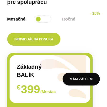
pre spoluprácu
- 15%
Mesačné
Ročné
INDIVIDUÁLNA PONUKA
Základný
BALÍK
MÁM ZÁUJEM
399
€
/Mesiac