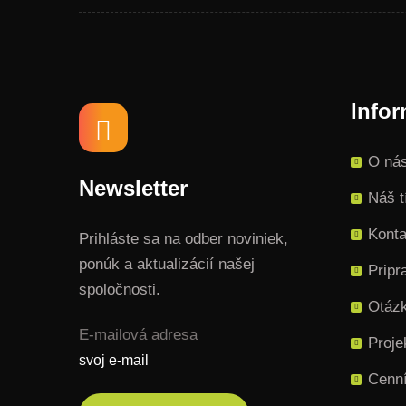
Infor
O ná
Newsletter
Náš 
Konta
Prihláste sa na odber noviniek,
ponúk a aktualizácií našej
Pripr
spoločnosti.
Otáz
E-mailová adresa
Proje
Cenní