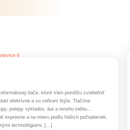
formátovej tlače, ktoré Vám pomôžu zviditeľniť
dukt efektívne a vo veľkom štýle. Tlačíme
oll-upy, polepy výkladov, áut a mnoho iného…
ť expresne a na mieru podľa Vašich požiadaviek.
ými technológiami, […]