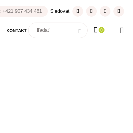
:
+421 907 434 461
Sledovat
0
KONTAKT
č