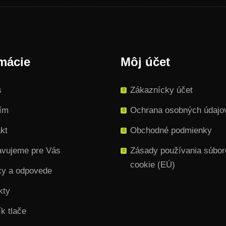
mácie
Môj účet
s
Zákaznícky účet
tím
Ochrana osobných údajo
kt
Obchodné podmienky
avujeme pre Vás
Zásady používania súbor
cookie (EÚ)
ky a odpovede
kty
k tlače