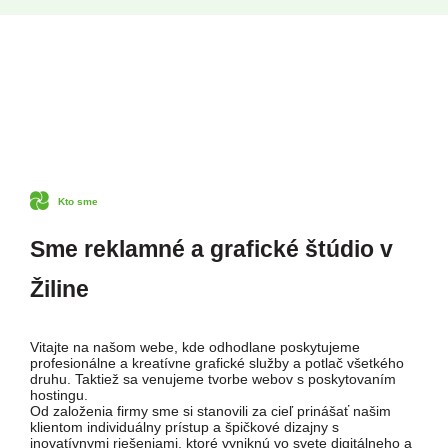
Kto sme
Sme reklamné a grafické štúdio v
Žiline
Vitajte na našom webe, kde odhodlane poskytujeme
profesionálne a kreatívne grafické služby a potlač všetkého
druhu. Taktiež sa venujeme tvorbe webov s poskytovaním
hostingu.
Od založenia firmy sme si stanovili za cieľ prinášať našim
klientom individuálny prístup a špičkové dizajny s
inovatívnymi riešeniami, ktoré vyniknú vo svete digitálneho a