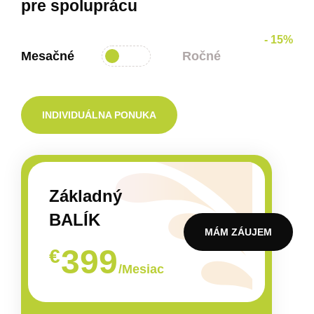
pre spoluprácu
- 15%
Mesačné
Ročné
INDIVIDUÁLNA PONUKA
Základný
BALÍK
MÁM ZÁUJEM
399
€
/Mesiac