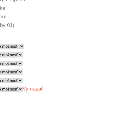
vke
kom
rby 01)
Vymazať