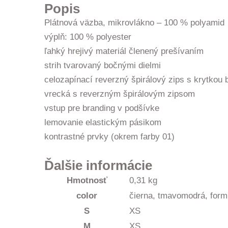
Popis
Plátnová väzba, mikrovlákno – 100 % polyamid
výplň: 100 % polyester
ľahký hrejivý materiál členený prešívaním
strih tvarovaný bočnými dielmi
celozapínací reverzný špirálový zips s krytkou 
vrecká s reverzným špirálovým zipsom
vstup pre branding v podšívke
lemovanie elastickým pásikom
kontrastné prvky (okrem farby 01)
Ďalšie informácie
Hmotnosť
0,31 kg
color
čierna, tmavomodrá, formu
S
XS
M
XS