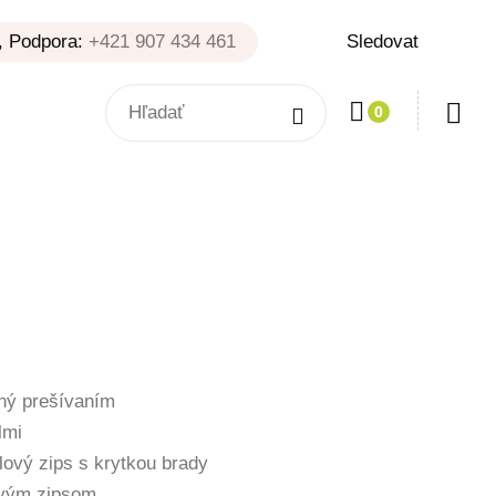
, Podpora:
+421 907 434 461
Sledovat
0
ený prešívaním
lmi
lový zips s krytkou brady
ovým zipsom