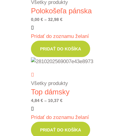
Všetky produkty
Polokošeľa pánska
Price
0,00
€
–
32,98
€
range:
Pridať do zoznamu želaní
0,00 €
through
PRIDAŤ DO KOŠÍKA
32,98 €
Všetky produkty
Top dámsky
Price
4,84
€
–
10,37
€
range:
Pridať do zoznamu želaní
4,84 €
through
PRIDAŤ DO KOŠÍKA
10,37 €