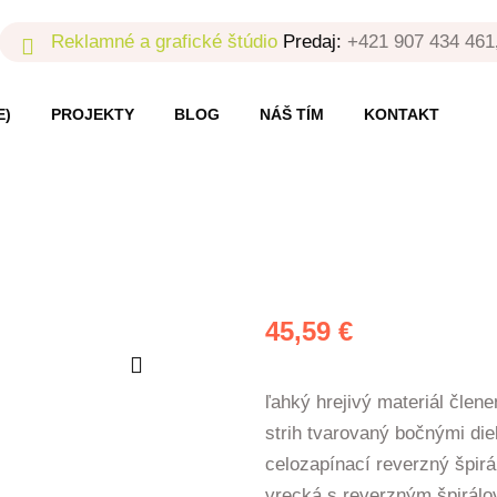
Reklamné a grafické štúdio
Predaj:
+421 907 434 461
E)
PROJEKTY
BLOG
NÁŠ TÍM
KONTAKT
45,59
€
ľahký hrejivý materiál člen
strih tvarovaný bočnými die
celozapínací reverzný špirá
vrecká s reverzným špirál