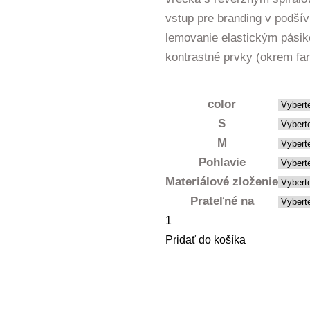
vstup pre branding v podší
lemovanie elastickým pási
kontrastné prvky (okrem fa
color
S
M
Pohlavie
Materiálové zloženie
Prateľné na
množstvo
Vesta
Pridať do košíka
dámska